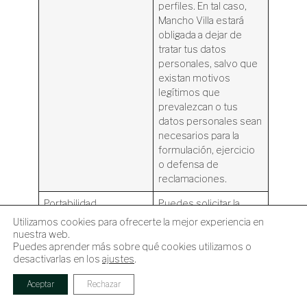
perfiles. En tal caso,
Mancho Villa estará
obligada a dejar de
tratar tus datos
personales, salvo que
existan motivos
legítimos que
prevalezcan o tus
datos personales sean
necesarios para la
formulación, ejercicio
o defensa de
reclamaciones.
Portabilidad
Puedes solicitar la
recepción de tus
Utilizamos cookies para ofrecerte la mejor experiencia en
datos personales en
nuestra web.
Puedes aprender más sobre qué cookies utilizamos o
un formato
desactivarlas en los
ajustes
.
estructurado, de uso
común y lectura
Aceptar
Rechazar
mecánica, y su
transmisión a otro