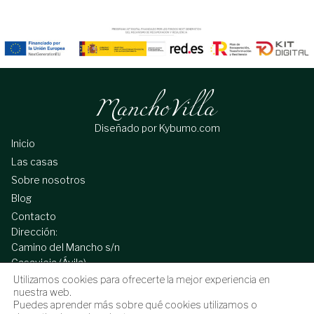
Diseñado por Kybumo.com
Inicio
Las casas
Sobre nosotros
Blog
Contacto
Dirección:
Camino del Mancho s/n
Casavieja (Ávila)
Utilizamos cookies para ofrecerte la mejor experiencia en
Correo electrónico:
nuestra web.
info@manchovilla.com
Puedes aprender más sobre qué cookies utilizamos o